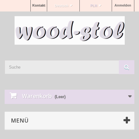
Kontakt
Anmelden
Deutsch
PLN
Warenkorb
(Leer)
MENÜ